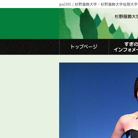
jyu2101｜杉野服飾大学・杉野服飾大学短期大
トップページ